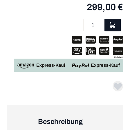
299,00 €
Menge
App
Beschreibung