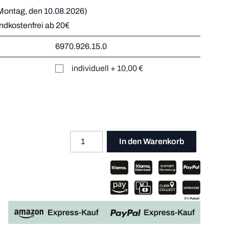
Montag, den 10.08.2026)
andkostenfrei ab 20€
r
6970.926.15.0
Mehr dazu
er
individuell
+
10,00 €
Mehr dazu
Mehr dazu
Mehr dazu
Menge
Apple P
In den Warenkorb